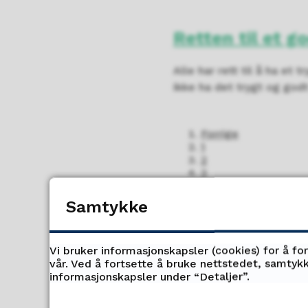
Retten til et g
Alle har rett til å ha et 
ikke ha det trygt og godt
Forrige
1
2
3
4
5
Samtykke
Vi bruker informasjonskapsler (cookies) for å fo
vår. Ved å fortsette å bruke nettstedet, samtykk
informasjonskapsler under “Detaljer”.