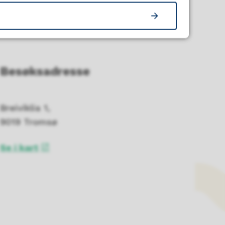
Besøksadresse
Breiviklia 1,
9019 Tromsø
Se i kart