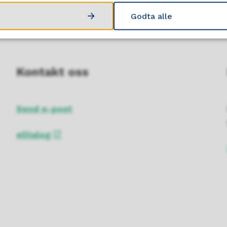
Godta alle
Kontakt oss
Send e-post
eDialog