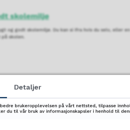
odt skolemiljø
trygt og godt skolemiljø. Du kan si ifra hvis du selv, eller
 på skolen.
Detaljer
rbedre brukeropplevelsen på vårt nettsted, tilpasse innho
Fant du det du lette etter?
er du til vår bruk av informasjonskapsler i henhold til de
Ja
Nei