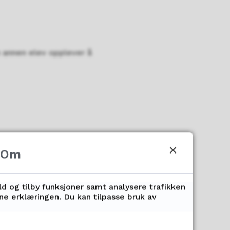
 en annen elev opplever å
Om
ld og tilby funksjoner samt analysere trafikken
nne erklæringen. Du kan tilpasse bruk av