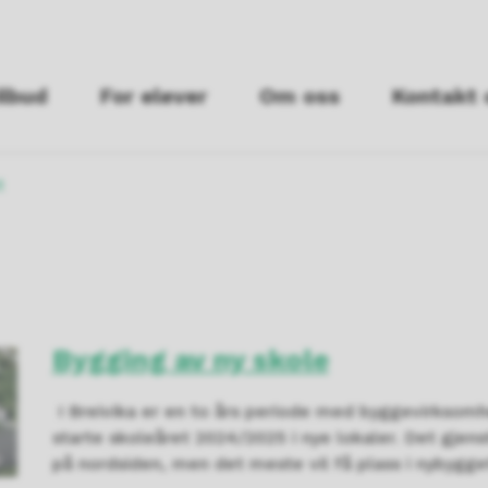
ilbud
For elever
Om oss
Kontakt 
t
Bygging av ny skole
I Breivika er en to års periode med byggevirksomhet
starte skoleåret 2024/2025 i nye lokaler. Det gjens
på nordsiden, men det meste vil få plass i nybygge