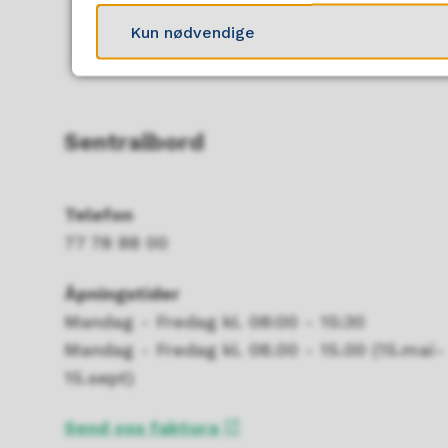
Kun nødvendige
Sentralbord
Telefon
77 78 88 00
Åpningstider
Mandag - Fredag kl. 08:00 - 15:30
Mandag - Fredag kl. 08.00 - 15.00 (15.mai-
15.sept)
Send oss faktura