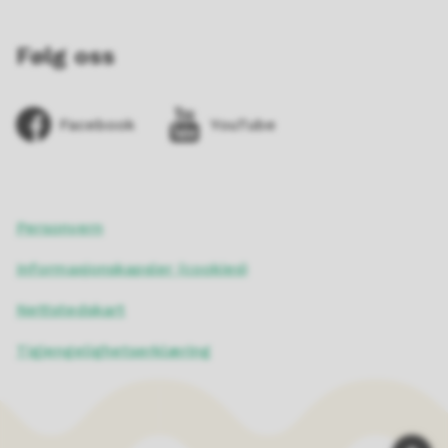
Følg oss
Facebook
YouTube
Personvern
Informasjonskapsler (cookies)
Nettstedskart
Tigjengelighetserklæring