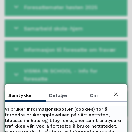
Foresattemøter høsten 2025
Samarbeid skole-hjem
Informasjon til foresatte om fravær
VISMA IN SCHOOL - Info for
foresatte
Samtykke
Detaljer
Om
Informasjon til foresatte om
Elevundersøkelsen
Vi bruker informasjonskapsler (cookies) for å
forbedre brukeropplevelsen på vårt nettsted,
tilpasse innhold og tilby funksjoner samt analysere
trafikken vår. Ved å fortsette å bruke nettstedet,
Hvordan finner jeg kontaktlærer?
samtykker du til vår bruk av informasjonskapsler i