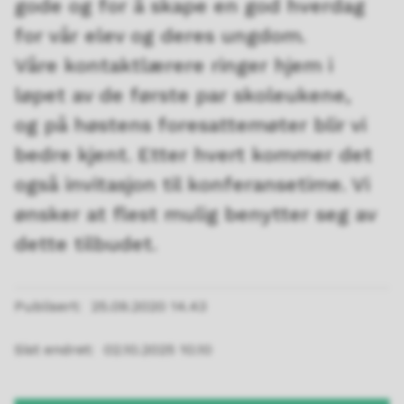
gode og for å skape en god hverdag
for vår elev og deres ungdom.
Våre kontaktlærere ringer hjem i
løpet av de første par skoleukene,
og på høstens foresattemøter blir vi
bedre kjent. Etter hvert kommer det
også invitasjon til konferansetime. Vi
ønsker at flest mulig benytter seg av
dette tilbudet.
Publisert
25.09.2020 14.43
Sist endret
02.10.2025 10.10