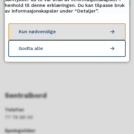
henhold til denne erklæringen. Du kan tilpasse bruk
av informasjonskapsler under “Detaljer”.
Fant du det du lette etter?
Kun nødvendige
Ja
Nei
Godta alle
Sentralbord
Telefon
77 78 88 00
Åpningstider