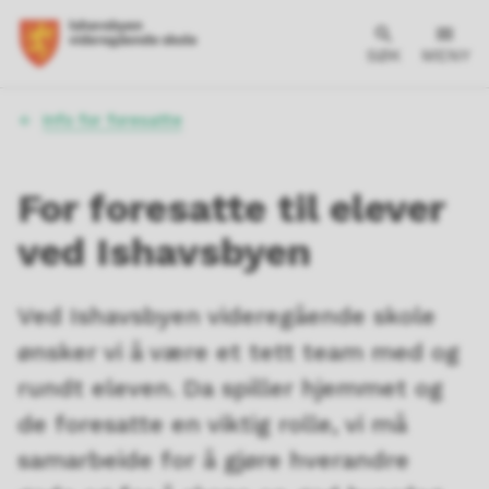
SØK
MENY
Du
Info for foresatte
er
her:
For foresatte til elever
ved Ishavsbyen
Ved Ishavsbyen videregående skole
ønsker vi å være et tett team med og
rundt eleven. Da spiller hjemmet og
de foresatte en viktig rolle, vi må
samarbeide for å gjøre hverandre