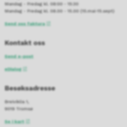
Mandag - Fredag kl. 08:00 - 15:30
Mandag - Fredag kl. 08.00 - 15.00 (15.mai-15.sept)
Send oss faktura
Kontakt oss
Send e-post
eDialog
Besøksadresse
Breiviklia 1,
9019 Tromsø
Se i kart