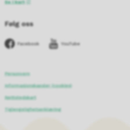
Se i kart
Følg oss
Facebook
YouTube
Personvern
Informasjonskapsler (cookies)
Nettstedskart
Tigjengelighetserklæring