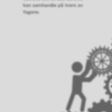
kan samhandle på tvers av
fagene.