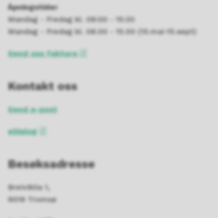
Åpningstider
Mandag - Fredag kl. 08:00 - 15:30
Mandag - Fredag kl. 08.00 - 15.00 (15.mai-15.sept)
Send oss faktura
Kontakt oss
Send e-post
eDialog
Besøksadresse
Breiviklia 1,
9019 Tromsø