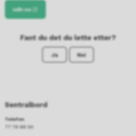
udir.no
Fant du det du lette etter?
Ja
Nei
Sentralbord
Telefon
77 78 88 00