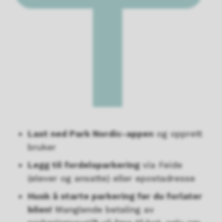
Last ned Park Nordic-appen
og opprett
bruker
Legg til fordelsparkering
via Feide
(elever og ansatte) eller epostadresse
Husk å starte parkering før du forlater
bilen!
Manglende betaling av