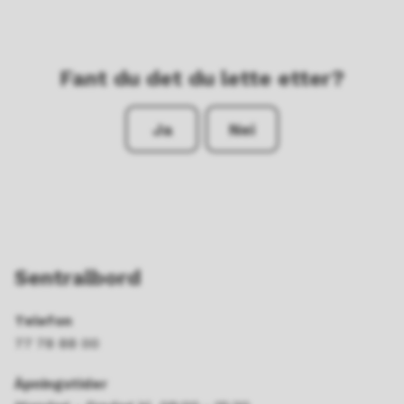
Fant du det du lette etter?
Ja
Nei
Sentralbord
Telefon
77 78 88 00
Åpningstider