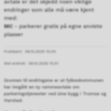
avtale er det skjedd noen viktige
endringer som alle må være kjent
med:
MC
- parkerer gratis på egne anviste
plasser
Publisert
06.10.2025 10.04
Sist endret
06.10.2025 10.51
Grunnen til endringene er at fylkeskommunen
har inngått en ny rammeavtale om
parkeringstjenester ved sine bygg i Tromsø og
Harstad.