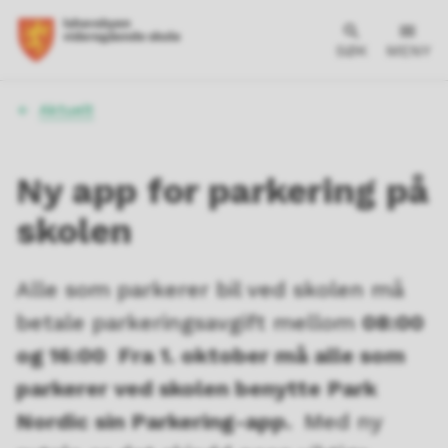
SØK
MENY
Du
Aktuelt
er
her:
Ny app for parkering på
skolen
Alle som parkerer bil ved skolen må
betale parkeringsavgift mellom
08:00
og 16:00 Fra 1. oktober må alle som
parkerer ved skolen benytte Park
Nordic sin Parkering-app.
Med ny