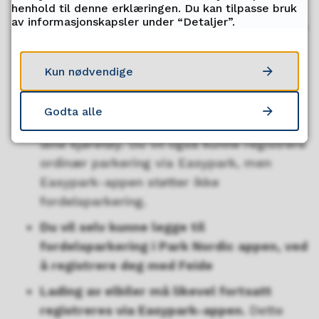
Med den nye heldigitale løsningen for
henhold til denne erklæringen. Du kan tilpasse bruk
av informasjonskapsler under “Detaljer”.
fordelsparkering trenger man ikke lenger
fysisk parkeringskort i bilens
frontrute.
Fordelsparkering (og ordinær
Kun nødvendige
parkering) registreres nå utelukkende via
Park Nordics app. I appen kan du enkelt
Godta alle
registrere nye kjøretøy og bytte mellom
dine kjøretøy. Du vil også kunne registrere
ordinær parkering via Easypark, men
Easypark-appen støtter ikke
fordelsparkering.
Du vil selv kunne legge til
fordelsparkering i Park Nordic appen, ved
å registrere deg med Feide
Lading av elbiler må likevel fortsatt
registreres via Easypark-appen.
Dette