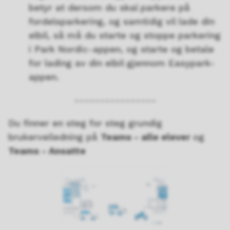
betyr at dersom du skal parkere på
fordelsparkering, og samtidig vil lade din
elbil, så må du starte og stoppe parkering
i Park Nordic-appen, og starte og betale
for lading av din elbil gjennom Easypark-
appen.
----------------
Du finner en steg for steg grundig
brukerveiledning på
Teams - alle elever
og
Teams - Ansatte