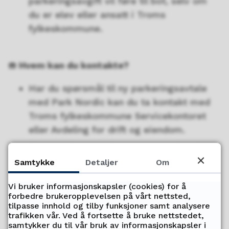
parkeringsavgift vil føre til bot, selv om
du er elev eller ansatt i Troms
fylkeskommune.
☎️
Hvem kan du kontakte?
Har du spørsmål til ny parkeringsavtale
med Park Nordic kan du ta kontakt med
Troms fylkeskommune Servicekontoret
eller Avdeling for drift og eiendom.
Klage vedrørende bøter kan sendes til
office@parknordic.no
.
Samtykke
Detaljer
Om
---------------
Vi bruker informasjonskapsler (cookies) for å
forbedre brukeropplevelsen på vårt nettsted,
tilpasse innhold og tilby funksjoner samt analysere
Hva er nytt?
trafikken vår. Ved å fortsette å bruke nettstedet,
samtykker du til vår bruk av informasjonskapsler i