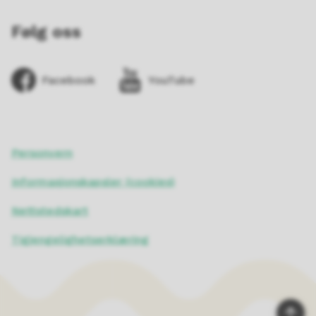
Følg oss
Facebook
YouTube
Personvern
Informasjonskapsler (cookies)
Nettstedskart
Tigjengelighetserklæring