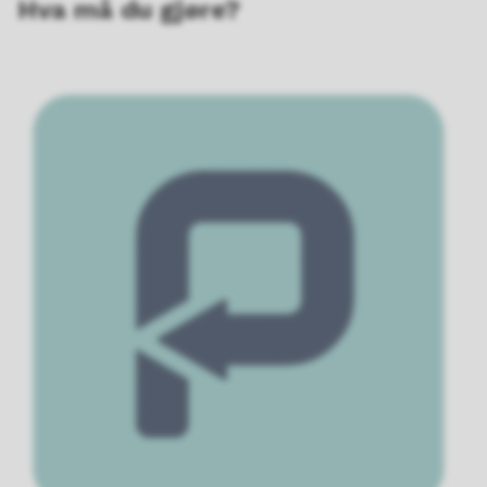
Hva må du gjøre?